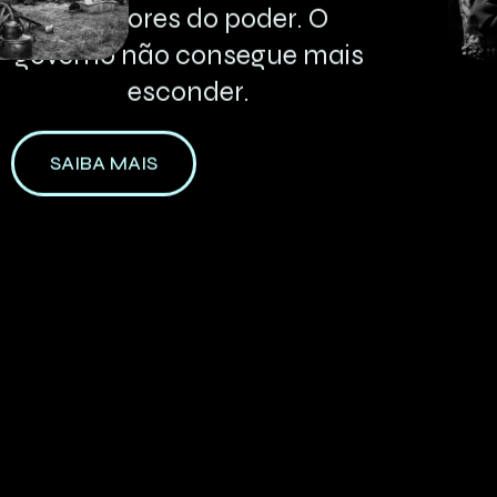
bastidores
do
poder.
O
governo
não
consegue
mais
esconder.
SAIBA MAIS