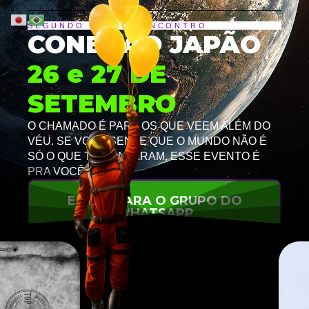
SEGUNDO GRANDE ENCONTRO
CONEXÃO JAPÃO
26 e 27 DE
SETEMBRO
O CHAMADO É PARA OS QUE VEEM ALÉM DO
VÉU. SE VOCÊ SENTE QUE O MUNDO NÃO É
SÓ O QUE TE CONTARAM, ESSE EVENTO É
PRA VOCÊ.
ENTRE PARA O GRUPO DO
WHATSAPP