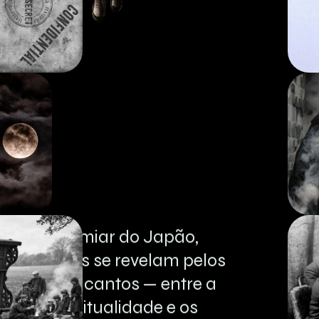
No
limiar
do
Japão,
segredos
se
revelam
pelos
quatro
cantos
—
entre
a
espiritualidade
e
os