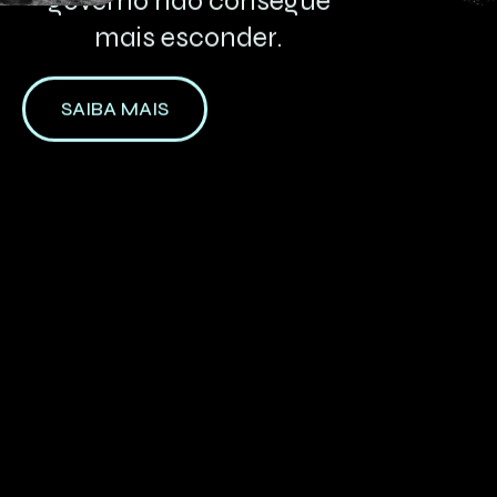
governo
não
consegue
mais
esconder.
SAIBA MAIS