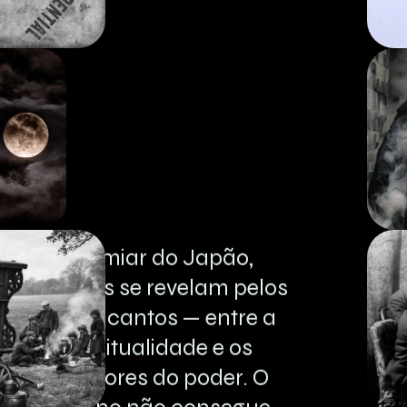
No
limiar
do
Japão,
segredos
se
revelam
pelos
quatro
cantos
—
entre
a
espiritualidade
e
os
bastidores
do
poder.
O