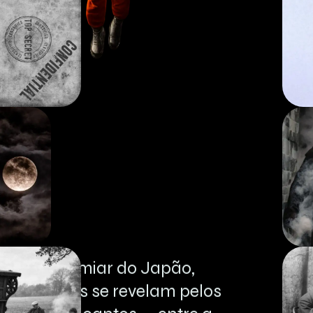
No
limiar
do
Japão,
segredos
se
revelam
pelos