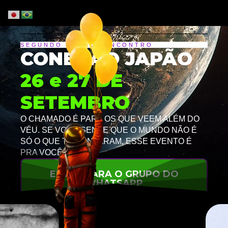
SEGUNDO GRANDE ENCONTRO
CONEXÃO JAPÃO
26 e 27 DE
SETEMBRO
O CHAMADO É PARA OS QUE VEEM ALÉM DO
VÉU. SE VOCÊ SENTE QUE O MUNDO NÃO É
SÓ O QUE TE CONTARAM, ESSE EVENTO É
PRA VOCÊ.
ENTRE PARA O GRUPO DO
WHATSAPP