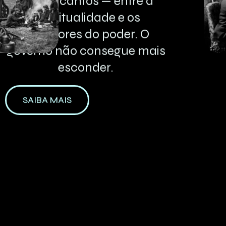
quatro
cantos
—
entre
a
espiritualidade
e
os
bastidores
do
poder.
O
governo
não
consegue
mais
esconder.
SAIBA MAIS